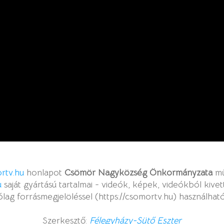
rtv.hu
honlapot
Csömör Nagyközség Önkormányzata
mű
u
saját gyártású tartalmai - videók, képek, videókból kive
ólag forrásmegjelöléssel (https://csomortv.hu) használható
Szerkesztő:
Félegyházy-Sütő Eszter