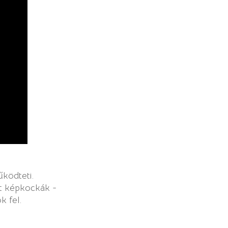
ködteti.
tt képkockák -
k fel.