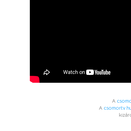
A
csomo
A
csomortv.h
kizár