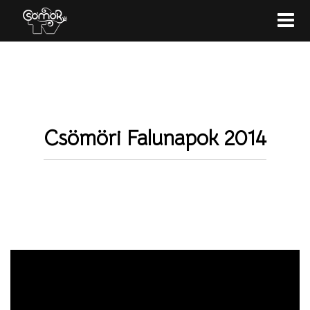
Toggle
navigati
Csömöri Falunapok 2014